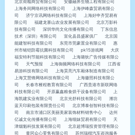
北京荷糯商贸有限公司
安徽融界生物工程有限公司
上海务间网络科技有限公司
上海伊峰森贸易有限公
司
济宁京讯网络科技有限公司
上海好申齐贸易有
限公司
福建龙寨山农业发展有限公司
北京万影科
技有限公司
深圳华尚文化传播有限公司
丁东信息
技术（深圳）有限公司
宣化县昌盛家俱厂
北京国
能建智科技有限公司
东莞市莞豪置业有限公司
惠
州市铭铠防霉抗菌科技有限公司
pk15游戏网
大庆
福安特利节能科技有限公司
上海璐狄广告传媒有限公
司
天气预报
上海御频网络科技有限公司
江西省
易游科技有限公司
上海昊亮汽车厢体制造有限公司
上海艾慧锋网络科技有限公司
上海徽照科技有限公
司
长春市桠程教育有限公司
广西贵港市新联网络
科技有限公司
开原赢鑫粮食烘干设备有限公司
上
海凯建实业有限公司
北京光舒科技有限公司
潍坊
蓝天印刷包装有限责任公司
北京博泰创智科技有限公
司
南京市浦口区美丽美家装饰材料销售中心
达州
亿诚文化传播有限公司
上海细妹贸易有限公司
天
津烟魁科技发展有限公司
北京超博瑞投资管理有限公
司
黄冈众心零售有限公司
苏州瑞楷汽车咨询服务