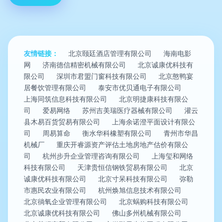
友情链接：
北京颐廷酒店管理有限公司
海南电影
网
济南德信精密机械有限公司
北京诚康优科技有
限公司
深圳市君盟门窗科技有限公司
北京憨鸭宴
居餐饮管理有限公司
泰安市优贝通电子有限公司
上海同筑信息科技有限公司
北京明捷康科技有限公
司
爱易网络
苏州吉美瑞医疗器械有限公司
灌云
县木易百货贸易有限公司
上海余诺澄平面设计有限公
司
周易算命
衡水华科橡塑有限公司
青州市华昌
机械厂
重庆开睿源资产评估土地房地产估价有限公
司
杭州步升企业管理咨询有限公司
上海玺和网络
科技有限公司
天津贵恒信钢铁贸易有限公司
北京
诚康优科技有限公司
北京寸呆科技有限公司
弥勒
市惠民农业有限公司
杭州焕旭信息技术有限公司
北京徜氧企业管理有限公司
北京蜗购科技有限公司
北京诚康优科技有限公司
佛山多州机械有限公司